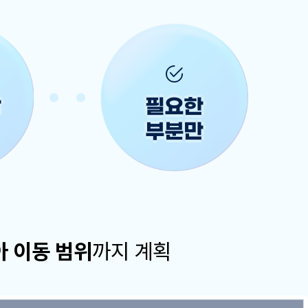
담
필요한
부분만
아 이동 범위
까지 계획