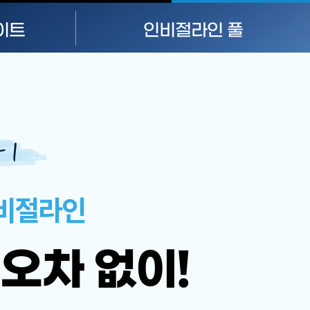
이트
인비절라인
풀
비절라인
오차 없이!