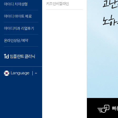
키즈인비절라인
아이디 치아성형
아이디 마이트 제로
아이디치과 리얼후기
온라인상담/예약
임플란트 클리닉
Language
빠