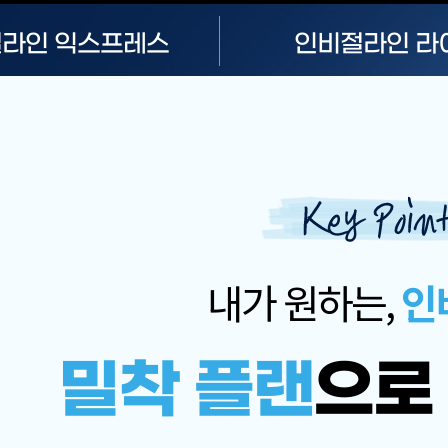
절라인
익스프레스
인비절라인
라
내가 원하는,
인
밀착 플랜
으로