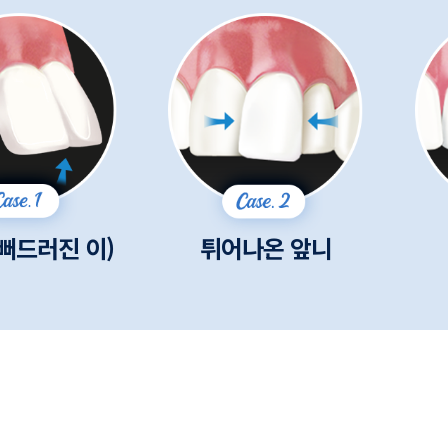
뻐드러진 이)
튀어나온 앞니