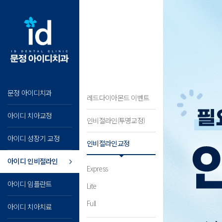
문정 아이디치과
레드다이아몬드 이벤트
아이디 치아교정
인비절라인(투명교정)
아이디 성장기 교정
인비절라인교정
아이디 인비절라인
Express
아이디 임플란트
Lite
Full
아이디 치아치료