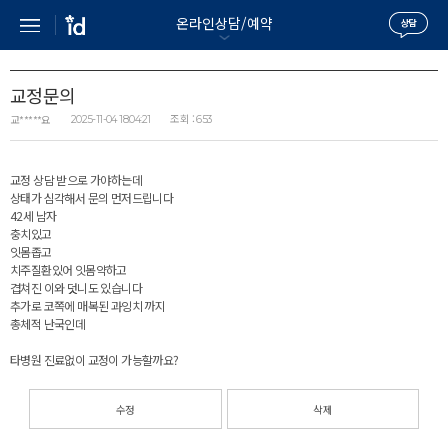
온라인상담/예약
교정문의
조회 :
교*****요
2025-11-04 18:04:21
653
교정 상담 받으로 가야하는데
상태가 심각해서 문의 먼저드립니다
42세 남자
충치있고
잇몸좁고
치주질환있어 잇몸약하고
겹쳐진 이와 덧니도 있습니다
추가로 코쪽에 매복된 과잉치 까지
총체적 난국인데
타병원 진료없이 교정이 가능할까요?
수정
삭제